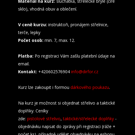
Materiál na kurz:
sluchátka, střelecké brýle (čiré
sklo), vhodná obuv a oblečení.
V ceně kurzu:
instruktoři, pronájem střelnice,
terče, lepky
Počet osob:
min. 7, max. 12.
Platba:
Po registraci Vám zašlu platební údaje na
email.
Kontakt:
+420602576904
info@dirfor.cz
Kurz lze zakoupit i formou
dárkového poukazu
.
Na kurz je možnost si objednat střelivo a taktické
doplňky. Ceníky
zde:
pistolové střelivo
,
taktické/střelecké doplňky
-
objednávku napsat do zprávy při registraci (ráže +
počet ks), případně udělat objednávku na eshopu