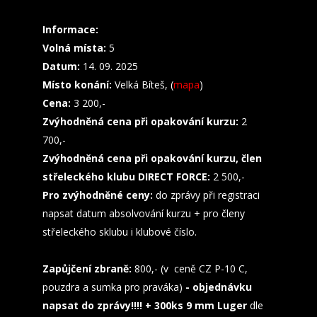
Informace:
Volná místa:
5
Datum:
14. 09. 2025
Místo konání:
Velká Bíteš, (
mapa
)
Cena:
3 200,-
Zvýhodněná cena při opakování kurzu:
2
700,-
Zvýhodněná cena při opakování kurzu, člen
střeleckého klubu DIRECT FORCE:
2 500,-
Pro zvýhodněné ceny:
do zprávy při registraci
napsat datum absolvování kurzu + pro členy
střeleckého sklubu i klubové číslo.
Zapůjčení zbraně:
800,- (v ceně CZ P-10 C,
pouzdra a sumka pro praváka)
- objednávku
napsat do zprávy!!!! + 300ks 9 mm Luger
dle