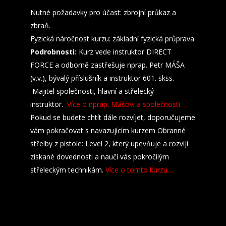
Nutné požadavky pro účast: zbrojní průkaz a
zbraň.
Fyzická náročnost kurzu: základní fyzická průprava.
Podrobnosti:
Kurz vede instruktor DIRECT
FORCE a odborně zastřešuje nprap. Petr MÁŠA
(v.v.), bývalý příslušník a instruktor 601. skss.
Majitel společnosti, hlavní a střelecký
instruktor.
Více o nprap. Mášovi a společnosti…
Pokud se budete chtít dále rozvíjet, doporučujeme
vám pokračovat s navazujícím kurzem Obranné
střelby z pistole: Level 2, který upevňuje a rozvíjí
získané dovednosti a naučí vás pokročilým
střeleckým technikám.
Více o tomto kurzu…