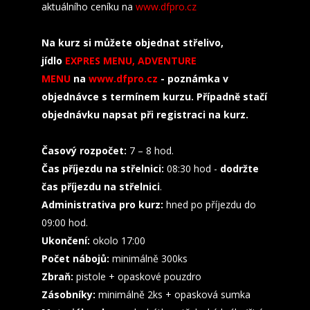
aktuálního ceníku na
www.dfpro.cz
Na kurz si můžete objednat střelivo,
jídlo
EXPRES MENU, ADVENTURE
MENU
na
www.dfpro.cz
- poznámka v
objednávce s termínem kurzu. Případně stačí
objednávku napsat při registraci na kurz.
Časový rozpočet:
7 – 8 hod.
Čas příjezdu na střelnici:
08:30 hod -
dodržte
čas příjezdu na střelnici
.
Administrativa pro kurz:
hned po příjezdu do
09:00 hod.
Ukončení:
okolo 17:00
Počet nábojů:
minimálně 300ks
Zbraň:
pistole + opaskové pouzdro
Zásobníky:
minimálně 2ks + opasková sumka