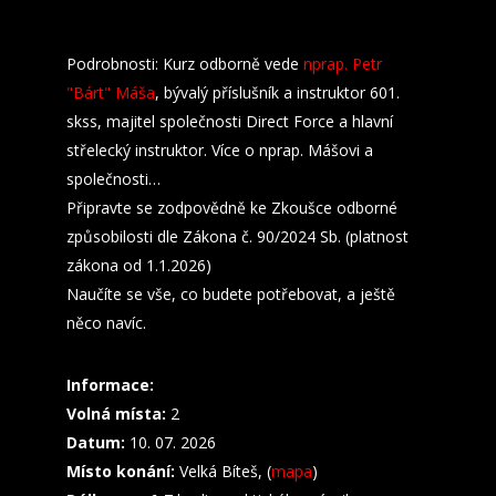
Podrobnosti: Kurz odborně vede
nprap. Petr
"Bárt" Máša
, bývalý příslušník a instruktor 601.
skss, majitel společnosti Direct Force a hlavní
střelecký instruktor. Více o nprap. Mášovi a
společnosti…
Připravte se zodpovědně ke Zkoušce odborné
způsobilosti dle Zákona č. 90/2024 Sb. (platnost
zákona od 1.1.2026)
Naučíte se vše, co budete potřebovat, a ještě
něco navíc.
Informace:
Volná místa:
2
Datum:
10. 07. 2026
Místo konání:
Velká Bíteš, (
mapa
)