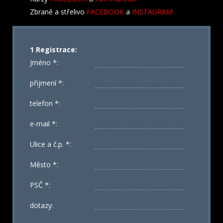
Zbraně a střelivo
FACEBOOK
a
INSTAGRAM
1 Registrace:
Jméno *:
přijmení *:
telefon *:
e-mail *:
Ulice a č.p. *:
Město *:
PSČ *:
dotazy: