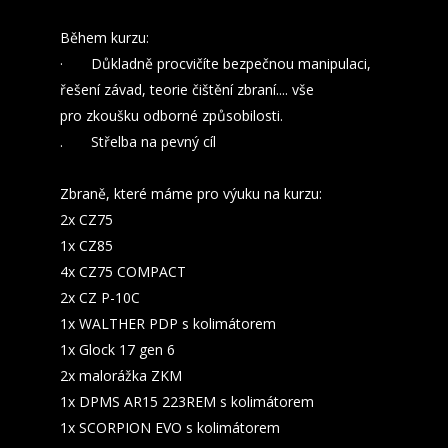
Během kurzu:
· Důkladně procvičíte bezpečnou manipulaci,
řešení závad, teorie čištění zbraní.... vše
pro zkoušku odborné způsobilosti.
. Střelba na pevný cíl
Zbraně, které máme pro výuku na kurzu:
2x CZ75
1x CZ85
4x CZ75 COMPACT
2x CZ P-10C
1x WALTHER PDP s kolimátorem
1x Glock 17 gen 6
2x malorážka ZKM
1x DPMS AR15 223REM s kolimátorem
1x SCORPION EVO s kolimátorem