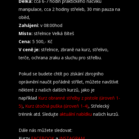
Délka:
cca 6-7 hodin praktického nácviku
manipulace, cca 2 hodiny střeleb, 30 min pauza na
oběd,
Zahájení:
v 08:00hod
Místo:
střelnice Velká Bíteš
Cena:
5 500,- Kč
V ceně je:
střelnice,
zbraně na kurz, střelivo,
terče, ochrana zraku a sluchu pro střelbu.
Pokud se budete chtít po získání zbrojního
oprávnění naučit pořádně střílet, můžete navštívit
některé z našich dalších kurzů, jako je
například
Kurz obranné střelby z pistole (úroveň 1-
5)
,
Kurz útočná puška (úroveň 1-4)
, Střelecký
trénink atd. Sledujte
aktuální nabídku
našich kurzů.
Dále nás můžete sledovat:
Kurzy
FACEBOOK
a
INSTAGRAM